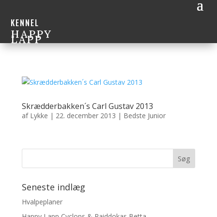
KENNEL
HAPPY
LAPP
Skrædderbakken´s Carl Gustav 2013
af
Lykke
|
22. december 2013
|
Bedste Junior
Seneste indlæg
Hvalpeplaner
Happy Lapp Cyclops & Raiddokas Betta