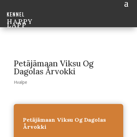
KENNEL
HAPPY
LAPP
Petäjämaan Viksu Og
Dagolas Årvokki
Hvalpe
Petäjämaan Viksu Og Dagolas
Årvokki