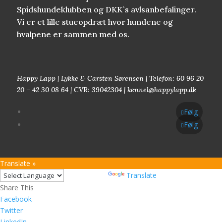
Spidshundeklubben og DKK`s avlsanbefalinger.
Vi er et lille stueopdræt hvor hundene og
hvalpene er sammen med os.
Happy Lapp | Lykke & Carsten Sørensen | Telefon: 60 96 20
20 – 42 30 08 64 | CVR: 39042304 | kennel@happylapp.dk
Følg
Følg
Translate »
Powered by
Translate
Share This
Facebook
Twitter
LinkedIn