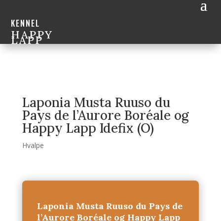
KENNEL
HAPPY
LAPP
Laponia Musta Ruuso du
Pays de l’Aurore Boréale og
Happy Lapp Idefix (O)
Hvalpe
Laponia Musta Ruuso du Pays de
l’Aurore Boréale og Happy Lapp