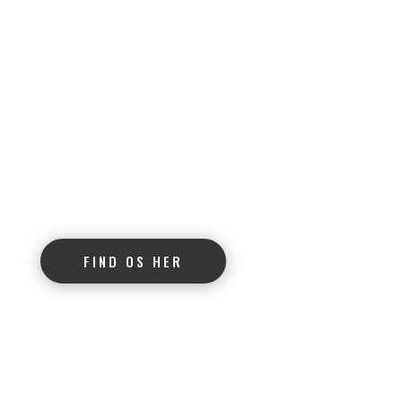
+45 6096 2020
+45 4230 0864
kennel@happylapp.dk
FIND OS HER