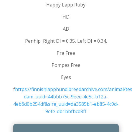
Happy Lapp Ruby
HD
AD
Penhip Right DI = 0.35, Left DI = 0.34.
Pra Free
Pompes Free
Eyes
f
https://finnishlapphund.breedarchive.com/animal/te
dam_uuid=44bbb75c-9eee-4e5c-b12a-
4eb6d0b254df&sire_uuid=da3585b1-eb85-4c9d-
9efe-db1bbfbcd8ff