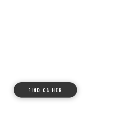
+45 6096 2020
+45 4230 0864
kennel@happylapp.dk
FIND OS HER