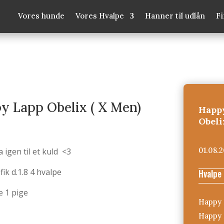
Vores hunde
Vores Hvalpe
Hanner til udlån
F
y Lapp Obelix ( X Men)
Happy
Obeli
01.08.2
sa igen til et kuld <3
ik d.1.8 4 hvalpe
Hvalpe
e 1 pige
Happy 
Happy 