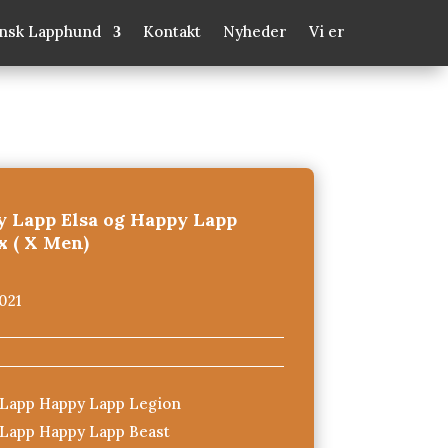
insk Lapphund
Kontakt
Nyheder
Vi er
 Lapp Elsa og Happy Lapp
x ( X Men)
021
Lapp Happy Lapp Legion
Lapp Happy Lapp Beast