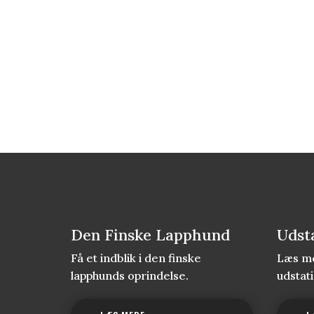
Den Finske Lapphund
Udst
Få et indblik i den finske
Læs me
lapphunds oprindelse.
udstat