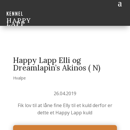
KENNEL
HAPPY
LAPP
Happy Lapp Elli og
Dreamlapin’s Akinos ( N)
Hvalpe
26.04.2019
Fik lov til at låne fine Elly til et kuld derfor er
dette et Happy Lapp kuld