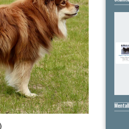
Mental
)