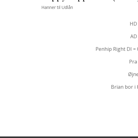
Hanner til Udlån
HD
AD
Penhip Right DI = 0
Pra
Øjn
Brian bor 