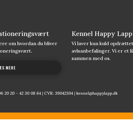
ationeringsvært
Kennel Happy Lapp
re om hvordan du bliver
Vi laver kun kuld opdrætt
ioneringsvært.
avlsanbefalinger. Vi er et
sammen med os.
ÆS MERE
96 20 20 – 42 30 08 64 | CVR: 39042304 | kennel@happylapp.dk