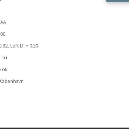
 AA
 00
.32, Left DI = 0.30
 Fri
e ok
i København