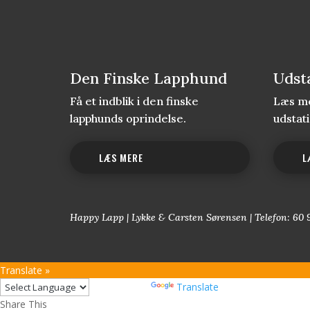
Den Finske Lapphund
Udst
Få et indblik i den finske
Læs me
lapphunds oprindelse.
udstat
LÆS MERE
L
Happy Lapp | Lykke & Carsten Sørensen | Telefon: 60 
Translate »
Powered by
Translate
Share This