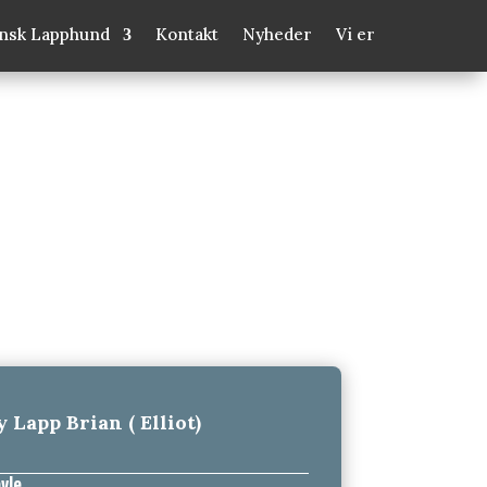
insk Lapphund
Kontakt
Nyheder
Vi er
 Lapp Brian ( Elliot)
vle