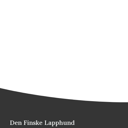
om opdrætteren når som helst kan kræve
hunden tilbage, fordi opdrætteren stadig ejer
hunden.
Den Finske Lapphund